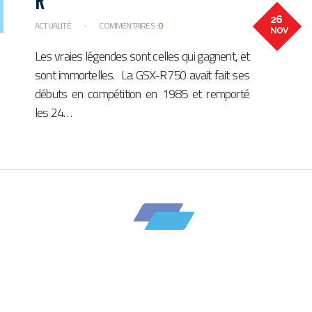
R
26
ACTUALITÉ
-
COMMENTAIRES :
0
NOV
Les vraies légendes sont celles qui gagnent, et
sont immortelles. La GSX-R750 avait fait ses
débuts en compétition en 1985 et remporté
les 24…