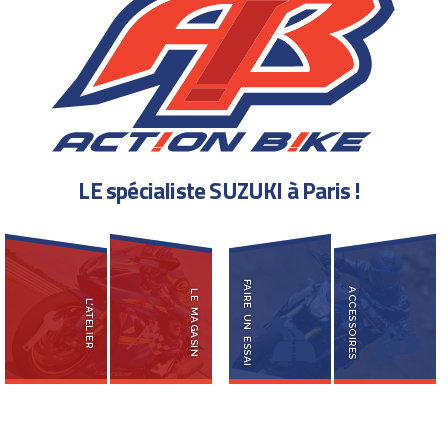
L
E
s
p
é
c
i
a
l
i
s
t
e
S
U
Z
U
K
I
à
P
a
r
i
s
!
FAIRE UN ESSAI
ACCESSOIRES
LE MAGASIN
L'ATELIER