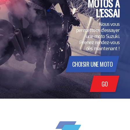
MOTOS À
L'ESSAI
Nous vous
permettons d'essayer
une moto Suzuki.
Prenez rendez-vous
dès maintenant !
CHOISIR UNE MOTO
GO