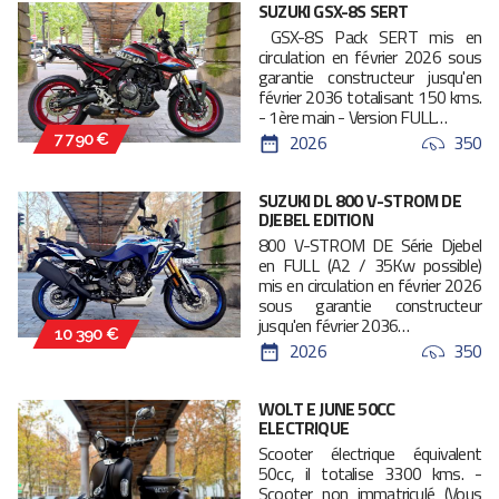
SUZUKI GSX-8S SERT
GSX-8S Pack SERT mis en
circulation en février 2026 sous
garantie constructeur jusqu'en
février 2036 totalisant 150 kms.
- 1ère main - Version FULL…
2026
350
7 790 €
SUZUKI DL 800 V-STROM DE
DJEBEL EDITION
800 V-STROM DE Série Djebel
en FULL (A2 / 35Kw possible)
mis en circulation en février 2026
sous garantie constructeur
jusqu'en février 2036…
10 390 €
2026
350
WOLT E JUNE 50CC
ELECTRIQUE
Scooter électrique équivalent
50cc, il totalise 3300 kms. -
Scooter non immatriculé (Vous