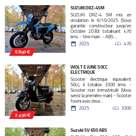
SUZUKI DRZ-4SM
SUZUKI DRZ-4 SM mis en
circulation le 6/10/2025 (Sous
garantie constructeur jusqu'en
Octobre 2030) totalisant 470
kms - 1ère main . - ABS…
2025
470
6 890 €
WOLT E JUNE 50CC
ELECTRIQUE
Scooter électrique équivalent
50cc, il totalise 3300 kms. -
Scooter non immatriculé (Vous
serez la première main) - Scooter
fourni avec deux…
2025
3300
2 490 €
Suzuki SV 650 ABS