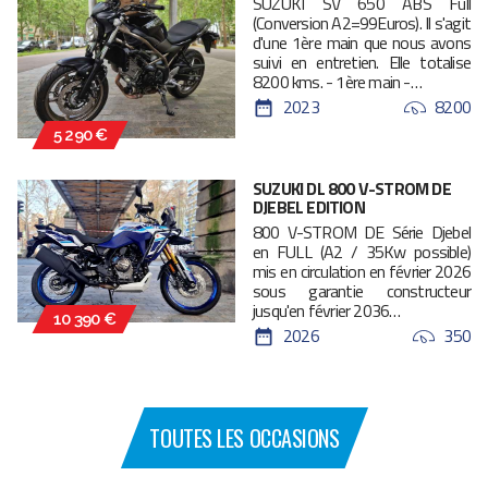
SUZUKI SV 650 ABS Full
(Conversion A2=99Euros). Il s'agit
d'une 1ère main que nous avons
suivi en entretien. Elle totalise
8200 kms. - 1ère main -…
2023
8200
5 290 €
SUZUKI DL 800 V-STROM DE
DJEBEL EDITION
800 V-STROM DE Série Djebel
en FULL (A2 / 35Kw possible)
mis en circulation en février 2026
sous garantie constructeur
jusqu'en février 2036…
10 390 €
2026
350
TOUTES LES OCCASIONS