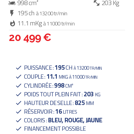
998 cm³
203 Kg
195 ch
à 13200 tr/min
11.1 mKg
à 11000 tr/min
20 499 €
195
PUISSANCE :
CH
13200
À
TR/MIN
11.1
COUPLE :
MKG
11000
À
TR/MIN
998
CYLINDRÉE :
CM³
203
POIDS TOUT PLEIN FAIT :
KG
825
HAUTEUR DE SELLE :
MM
16
RÉSERVOIR :
LITRES
BLEU, ROUGE, JAUNE
COLORIS :
FINANCEMENT POSSIBLE