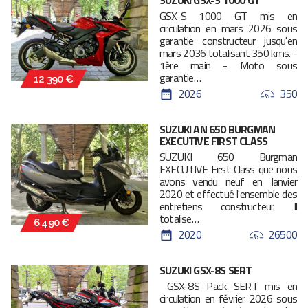
SUZUKI GSX-S 1000 GT
GSX-S 1000 GT mis en
circulation en mars 2026 sous
garantie constructeur jusqu'en
mars 2036 totalisant 350 kms. -
1ère main - Moto sous
garantie…
12 390 €
2026
350
SUZUKI AN 650 BURGMAN
EXECUTIVE FIRST CLASS
SUZUKI 650 Burgman
EXECUTIVE First Class que nous
avons vendu neuf en Janvier
2020 et effectué l'ensemble des
entretiens constructeur. Il
totalise…
6 490 €
2020
26500
SUZUKI GSX-8S SERT
GSX-8S Pack SERT mis en
circulation en février 2026 sous